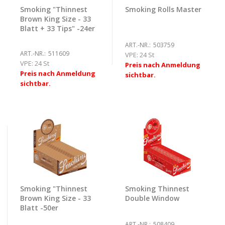
Smoking "Thinnest
Smoking Rolls Master
Brown King Size - 33
Blatt + 33 Tips" -24er
ART.-NR.:
503759
ART.-NR.:
511609
VPE:
24 St
VPE:
24 St
Preis nach Anmeldung
Preis nach Anmeldung
sichtbar.
sichtbar.
Smoking "Thinnest
Smoking Thinnest
Brown King Size - 33
Double Window
Blatt -50er
ART.-NR.:
508409