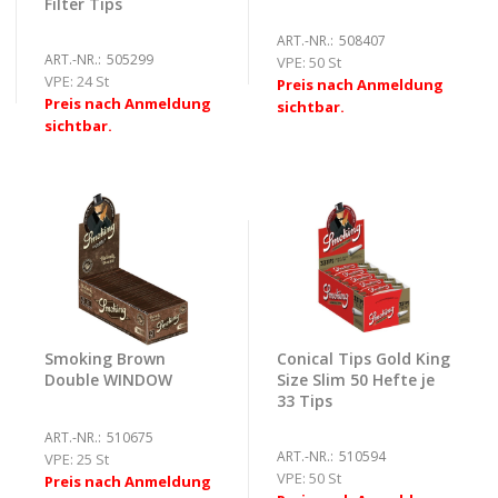
Filter Tips
ART.-NR.:
508407
ART.-NR.:
505299
VPE:
50 St
VPE:
24 St
Preis nach Anmeldung
Preis nach Anmeldung
sichtbar.
sichtbar.
Smoking Brown
Conical Tips Gold King
Double WINDOW
Size Slim 50 Hefte je
33 Tips
ART.-NR.:
510675
ART.-NR.:
510594
VPE:
25 St
VPE:
50 St
Preis nach Anmeldung