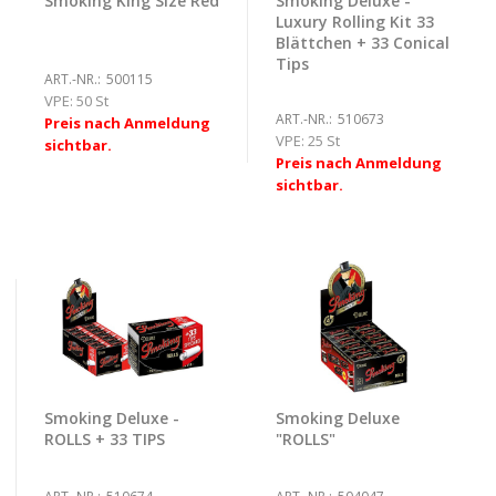
Smoking King Size Red
Smoking Deluxe -
Luxury Rolling Kit 33
Blättchen + 33 Conical
Tips
ART.-NR.:
500115
VPE:
50 St
ART.-NR.:
510673
Preis nach Anmeldung
VPE:
25 St
sichtbar.
Preis nach Anmeldung
sichtbar.
Smoking Deluxe -
Smoking Deluxe
ROLLS + 33 TIPS
"ROLLS"