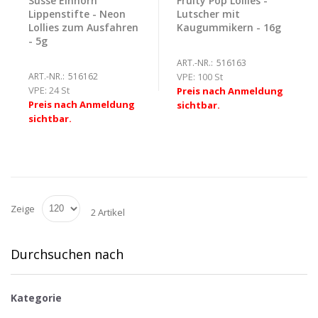
Süsse Einhorn
Fruity Pop Lollies -
Lippenstifte - Neon
Lutscher mit
Lollies zum Ausfahren
Kaugummikern - 16g
- 5g
ART.-NR.:
516163
ART.-NR.:
516162
VPE:
100 St
VPE:
24 St
Preis nach Anmeldung
Preis nach Anmeldung
sichtbar.
sichtbar.
Zeige
2 Artikel
Durchsuchen nach
Kategorie