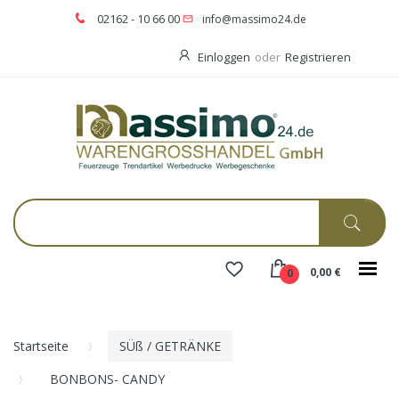
02162 - 10 66 00
info@massimo24.de
Einloggen
oder
Registrieren
0,00 €
0
Startseite
SÜß / GETRÄNKE
BONBONS- CANDY