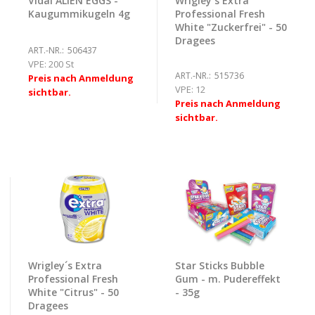
Vidal ALIEN EGGS -
Wrigley´s Extra
Kaugummikugeln 4g
Professional Fresh
White "Zuckerfrei" - 50
Dragees
ART.-NR.:
506437
VPE:
200 St
ART.-NR.:
515736
Preis nach Anmeldung
VPE:
12
sichtbar.
Preis nach Anmeldung
sichtbar.
Wrigley´s Extra
Star Sticks Bubble
Professional Fresh
Gum - m. Pudereffekt
White "Citrus" - 50
- 35g
Dragees