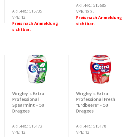
ART.-NR.:
515685
ART.-NR.:
515735
VPE:
18 St
VPE:
12
Preis nach Anmeldung
Preis nach Anmeldung
sichtbar.
sichtbar.
Wrigley´s Extra
Wrigley´s Extra
Professional
Professional Fresh
Spearmint - 50
"Erdbeere" - 50
Dragees
Dragees
ART.-NR.:
515173
ART.-NR.:
515178
VPE:
12
VPE:
12