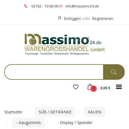
02162 - 10 66 00
info@massimo24.de
Einloggen
oder
Registrieren
0,00 €
0
Startseite
SÜß / GETRÄNKE
KAUEN
- Kaugummis
- Display / Spender