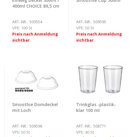
Einweg Deckel 300ml /
Smoothie Cup 500ml
400ml CHOICE 89,5 cm
ART.-NR.:
500554
ART.-NR.:
509595
VPE:
100 St
VPE:
50 St
Preis nach Anmeldung
Preis nach Anmeldung
sichtbar.
sichtbar.
Smoothie Domdeckel
Trinkglas -plastik-
mit Loch
klar 100 ml
ART.-NR.:
509596
ART.-NR.:
508771
VPE:
50 St
VPE:
40 St