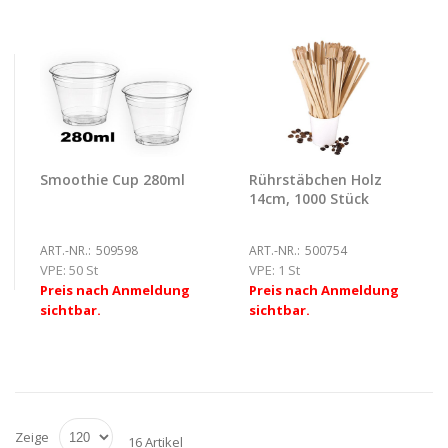
Smoothie Cup 280ml
Rührstäbchen Holz
14cm, 1000 Stück
ART.-NR.:
509598
ART.-NR.:
500754
VPE:
50 St
VPE:
1 St
Preis nach Anmeldung
Preis nach Anmeldung
sichtbar.
sichtbar.
Zeige
16 Artikel