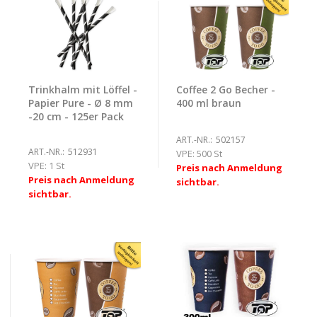
Trinkhalm mit Löffel -
Coffee 2 Go Becher -
Papier Pure - Ø 8 mm
400 ml braun
-20 cm - 125er Pack
ART.-NR.:
502157
ART.-NR.:
512931
VPE:
500 St
VPE:
1 St
Preis nach Anmeldung
Preis nach Anmeldung
sichtbar.
sichtbar.