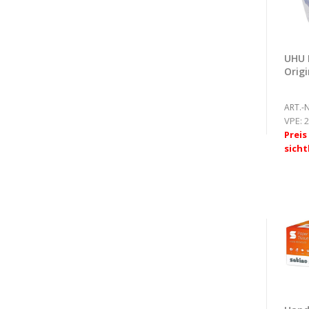
UHU 
Origi
ART.-N
VPE:
2
Prei
sicht