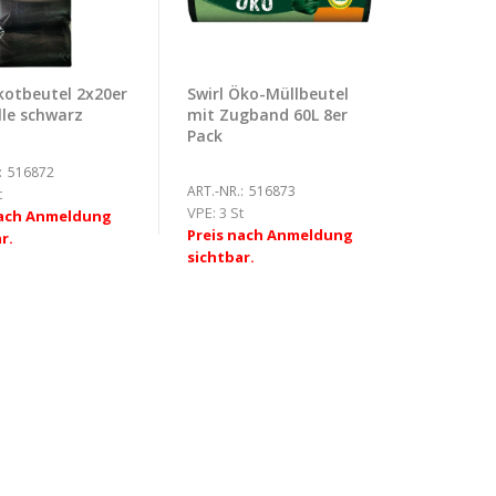
otbeutel 2x20er
Swirl Öko-Müllbeutel
lle schwarz
mit Zugband 60L 8er
Pack
:
516872
ART.-NR.:
516873
t
VPE:
3 St
nach Anmeldung
Preis nach Anmeldung
r.
sichtbar.