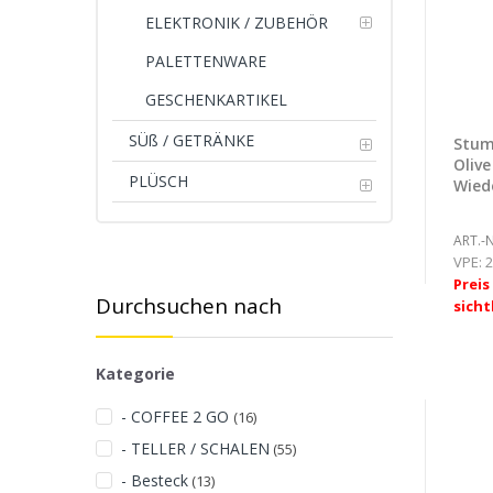
ELEKTRONIK / ZUBEHÖR
PALETTENWARE
GESCHENKARTIKEL
SÜß / GETRÄNKE
Stum
Olive
PLÜSCH
Wie
ART.-N
VPE:
2
Prei
Durchsuchen nach
sicht
Kategorie
- COFFEE 2 GO
(16)
- TELLER / SCHALEN
(55)
- Besteck
(13)