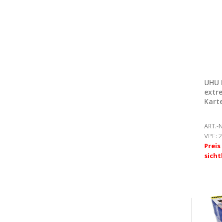
UHU 
extr
Kart
ART.-N
VPE:
2
Prei
sicht