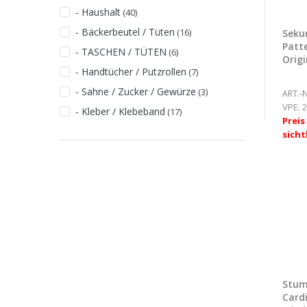
- Haushalt
(40)
- Bäckerbeutel / Tüten
(16)
Seku
Patte
- TASCHEN / TÜTEN
(6)
Origi
- Handtücher / Putzrollen
(7)
- Sahne / Zucker / Gewürze
(3)
ART.-N
VPE:
2
- Kleber / Klebeband
(17)
Prei
sicht
Stum
Cardi