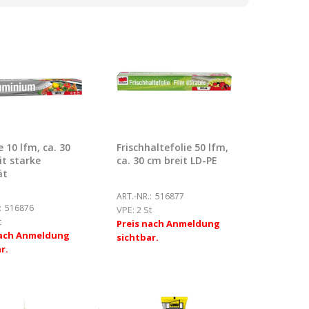
e 10 lfm, ca. 30
Frischhaltefolie 50 lfm,
it starke
ca. 30 cm breit LD-PE
ät
ART.-NR.:
516877
:
516876
VPE:
2 St
t
Preis nach Anmeldung
nach Anmeldung
sichtbar.
r.