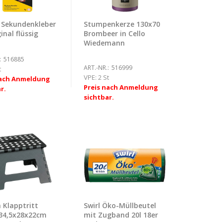
 Sekundenkleber
Stumpenkerze 130x70
inal flüssig
Brombeer in Cello
Wiedemann
:
516885
ART.-NR.:
516999
t
VPE:
2 St
nach Anmeldung
Preis nach Anmeldung
r.
sichtbar.
 Klapptritt
Swirl Öko-Müllbeutel
34,5x28x22cm
mit Zugband 20l 18er