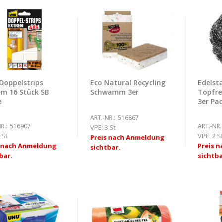
Doppelstrips
Eco Natural Recycling
Edelsta
em 16 Stück SB
Schwamm 3er
Topfrei
e
3er Pac
ART.-NR.:
516867
R.:
516907
ART.-NR.
VPE:
3 St
 St
VPE:
2 S
Preis nach Anmeldung
s nach Anmeldung
Preis 
sichtbar.
bar.
sichtba