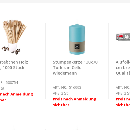
stäbchen Holz
Stumpenkerze 130x70
Alufoli
, 1000 Stück
Türkis in Cello
cm bre
Wiedemann
Qualit
R.:
500754
ART.-NR.:
516995
ART.-NR.
 St
VPE:
2 St
VPE:
2 S
s nach Anmeldung
Preis nach Anmeldung
Preis 
bar.
sichtbar.
sichtba