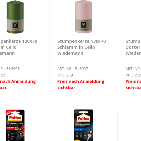
penkerze 130x70
Stumpenkerze 130x70
Stumpe
 in Cello
Schlamm in Cello
Dotter 
demann
Wiedemann
Wiede
R.:
516996
ART.-NR.:
516997
ART.-NR.
 St
VPE:
2 St
VPE:
2 S
s nach Anmeldung
Preis nach Anmeldung
Preis 
bar.
sichtbar.
sichtba