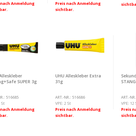
s nach Anmeldung
Preis nach Anmeldung
sichtba
bar.
sichtbar.
Alleskleber
UHU Alleskleber Extra
Sekund
ng+Safe SUPER 3g
31g
STANG
R.:
516685
ART.-NR.:
516686
ART.-NR.
 St
VPE:
2 St
VPE:
12 
s nach Anmeldung
Preis nach Anmeldung
Preis 
bar.
sichtbar.
sichtba