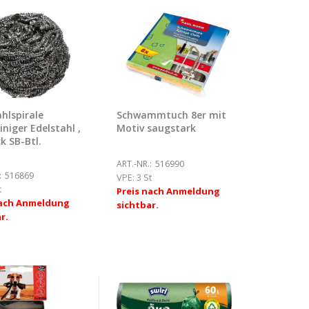
hlspirale
Schwammtuch 8er mit
niger Edelstahl ,
Motiv saugstark
k SB-Btl.
ART.-NR.:
516990
:
516869
VPE:
3 St
t
Preis nach Anmeldung
nach Anmeldung
sichtbar.
r.