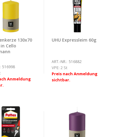
nkerze 130x70
UHU Expressleim 60g
in Cello
mann
ART.-NR.:
516882
:
516998
VPE:
2 St
t
Preis nach Anmeldung
nach Anmeldung
sichtbar.
r.