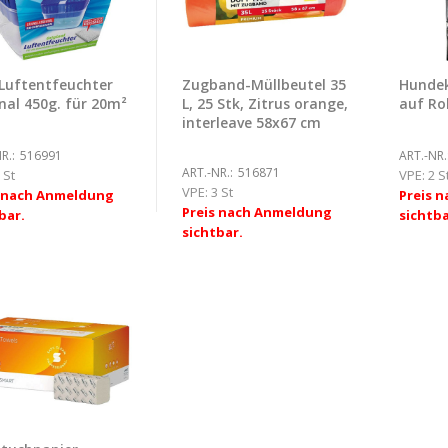
Luftentfeuchter
Zugband-Müllbeutel 35
Hundek
nal 450g. für 20m²
L, 25 Stk, Zitrus orange,
auf Ro
interleave 58x67 cm
R.:
516991
ART.-NR.
ART.-NR.:
516871
 St
VPE:
2 S
VPE:
3 St
s nach Anmeldung
Preis 
Preis nach Anmeldung
bar.
sichtba
sichtbar.