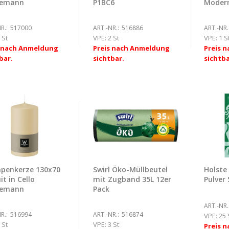
demann
P1BC6
Modern
R.:
517000
ART.-NR.:
516886
ART.-NR.
 St
VPE:
2 St
VPE:
1 S
s nach Anmeldung
Preis nach Anmeldung
Preis 
bar.
sichtbar.
sichtba
penkerze 130x70
Swirl Öko-Müllbeutel
Holste
it in Cello
mit Zugband 35L 12er
Pulver
demann
Pack
ART.-NR.
R.:
516994
ART.-NR.:
516874
VPE:
25 
 St
VPE:
3 St
Preis 