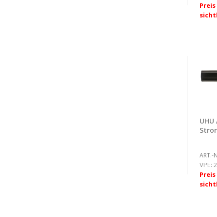
Prei
sicht
UHU 
Stro
ART.-N
VPE:
2
Prei
sicht