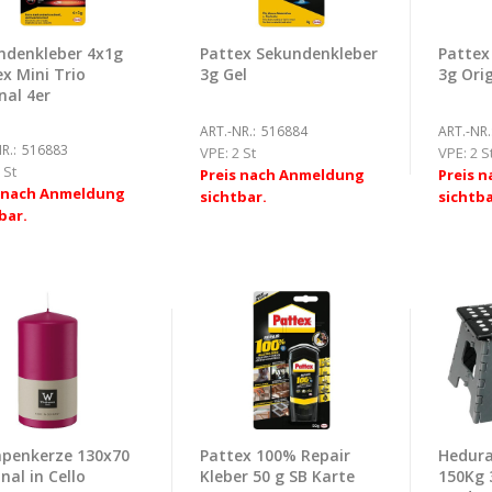
ndenkleber 4x1g
Pattex Sekundenkleber
Pattex
x Mini Trio
3g Gel
3g Orig
nal 4er
ART.-NR.:
516884
ART.-NR.
R.:
516883
VPE:
2 St
VPE:
2 S
 St
Preis nach Anmeldung
Preis 
s nach Anmeldung
sichtbar.
sichtba
bar.
penkerze 130x70
Pattex 100% Repair
Hedura
nal in Cello
Kleber 50 g SB Karte
150Kg 