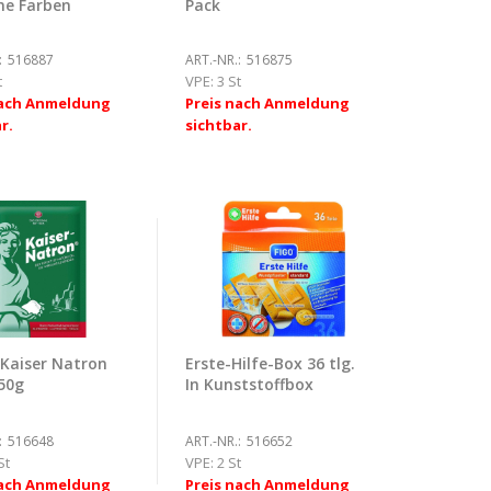
e Farben
Pack
:
516887
ART.-NR.:
516875
t
VPE:
3 St
nach Anmeldung
Preis nach Anmeldung
r.
sichtbar.
 Kaiser Natron
Erste-Hilfe-Box 36 tlg.
 50g
In Kunststoffbox
:
516648
ART.-NR.:
516652
St
VPE:
2 St
nach Anmeldung
Preis nach Anmeldung