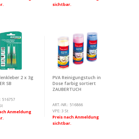
r.
sichtbar.
enkleber 2 x 3g
PVA Reinigungstuch in
ER SB
Dose farbig sortiert
ZAUBERTUCH
:
516757
ART.-NR.:
516866
St
VPE:
3 St
nach Anmeldung
Preis nach Anmeldung
r.
sichtbar.