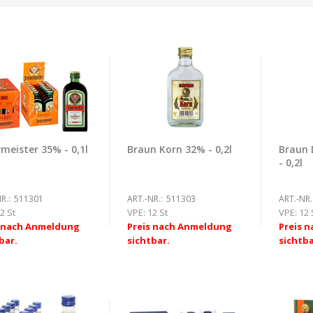
meister 35% - 0,1l
Braun Korn 32% - 0,2l
Braun 
- 0,2l
R.:
511301
ART.-NR.:
511303
ART.-NR.
2 St
VPE:
12 St
VPE:
12 
s nach Anmeldung
Preis nach Anmeldung
Preis 
bar.
sichtbar.
sichtba