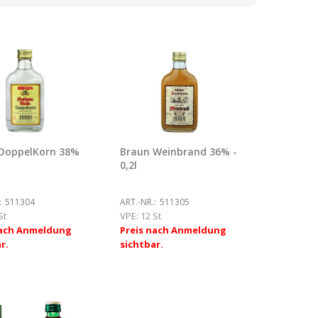
DoppelKorn 38%
Braun Weinbrand 36% -
0,2l
:
511304
ART.-NR.:
511305
St
VPE:
12 St
nach Anmeldung
Preis nach Anmeldung
r.
sichtbar.