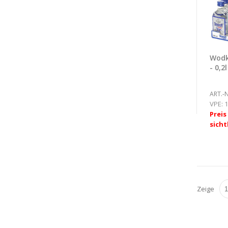
Wodk
- 0,2l
ART.-N
VPE:
1
Prei
sicht
Zeige