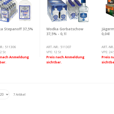
a Stepanoff 37,5%
Wodka Gorbatschow
Jägerm
37,5% - 0,1l
0,04l
R.:
511306
ART.-NR.:
511307
ART.-NR.
2 St
VPE:
12 St
VPE:
24 
s nach Anmeldung
Preis nach Anmeldung
Preis 
bar.
sichtbar.
sichtba
7 Artikel