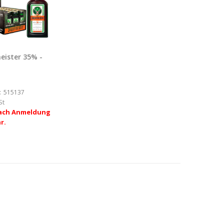
eister 35% -
:
515137
St
nach Anmeldung
r.