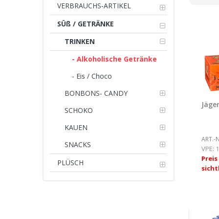
VERBRAUCHS-ARTIKEL
SÜß / GETRÄNKE
TRINKEN
- Alkoholische Getränke
- Eis / Choco
BONBONS- CANDY
Jäger
SCHOKO
KAUEN
ART.-N
SNACKS
VPE:
1
Prei
PLÜSCH
sicht