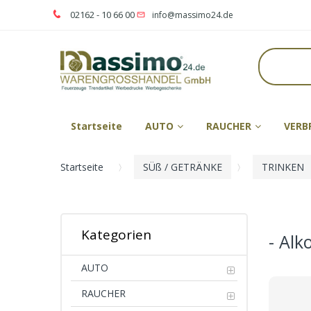
02162 - 10 66 00
info@massimo24.de
Startseite
AUTO
RAUCHER
VERB
Startseite
SÜß / GETRÄNKE
TRINKEN
Kategorien
- Alk
AUTO
RAUCHER